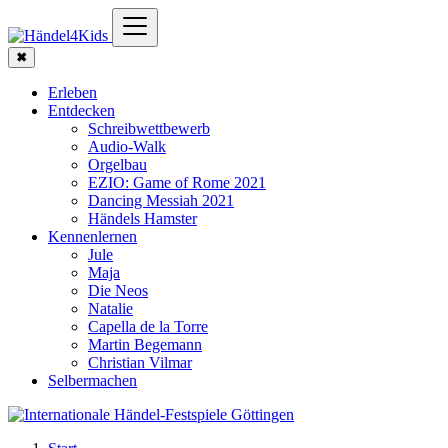
✖
Erleben
Entdecken
Schreibwettbewerb
Audio-Walk
Orgelbau
EZIO: Game of Rome 2021
Dancing Messiah 2021
Händels Hamster
Kennenlernen
Jule
Maja
Die Neos
Natalie
Capella de la Torre
Martin Begemann
Christian Vilmar
Selbermachen